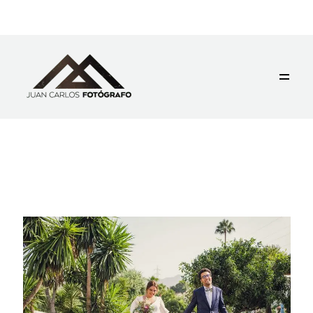
BLOG
CONTACTO
GALERÍAS +
SOBRE MI
EL ASTILLERO, CANTABRIA
672 395 119
©2019 JUAN CARLOS FOTOGRAFO