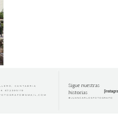
Sigue nuestras
LLERO, CANTABRIA
[instag
historias
34 672395119
FOTOGRAFO@GMAIL.COM
@JUANCARLOSFOTOGRAFO