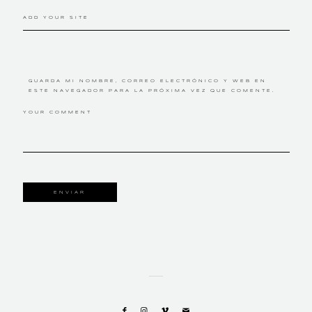
ADD YOUR SITE
GUARDA MI NOMBRE, CORREO ELECTRÓNICO Y WEB EN
ESTE NAVEGADOR PARA LA PRÓXIMA VEZ QUE COMENTE.
YOUR COMMENT