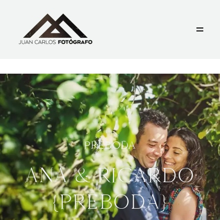
BLOG
CONTACTO
GALERÍAS +
SOBRE MI
PREBODA
ANA & RICARDO
EL ASTILLERO, CANTABRIA
672 395 119
©2019 JUAN CARLOS FOTOGRAFO
{PREBODA}