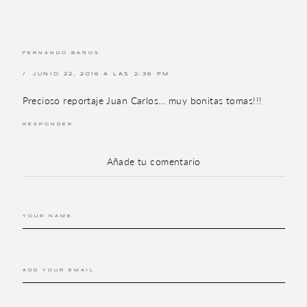
FERNANDO BAÑOS
JUNIO 22, 2016 A LAS 2:36 PM
Precioso reportaje Juan Carlos… muy bonitas tomas!!!
RESPONDER
Añade tu comentario
YOUR NAME
ADD YOUR EMAIL